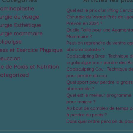
ominoplastie
Quel est le prix d’un lifting Cervi
rurgie du visage
Chirurgie du Visage Près de Lyon
Prévoir en 2024 ?
urgie Esthétique
Quelle Taille pour une Augmenta
rurgie mammaire
Mammaire ?
olipolyse
Peut-on reprendre du ventre ap
ness et Exercice Physique
abdominoplastie ?
Coolsculpting Bras : Technique d
osuccion
cryolipolyse pour perdre des Br
e de Poids et Nutrition
Coolsculpting Cou : Technique de
ategorized
pour perdre du cou
Quel sport pour perdre la grais
abdominale ?
Quel est le meilleur programme
pour maigrir ?
Au bout de combien de temps
à perdre du poids ?
Dans quel ordre perd on du poi