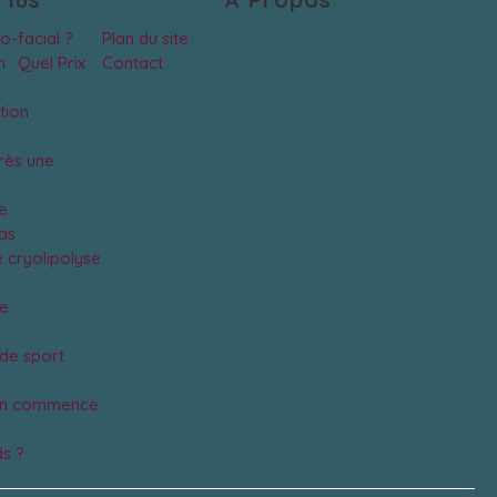
co-facial ?
Plan du site
 : Quel Prix
Contact
tion
rès une
e
as
 cryolipolyse
se
 de sport
 on commence
ds ?