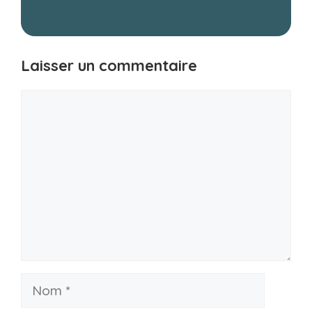
Laisser un commentaire
Commentaire
Nom