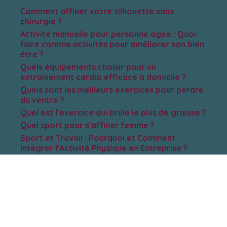
Comment affiner votre silhouette sans
chirurgie ?
Activité manuelle pour personne agée : Quoi
faire comme activités pour améliorer son bien
être ?
Quels équipements choisir pour un
entraînement cardio efficace à domicile ?
Quels sont les meilleurs exercices pour perdre
du ventre ?
Quel est l’exercice qui brûle le plus de graisse ?
Quel sport pour s’affiner femme ?
Sport et Travail : Pourquoi et Comment
Intégrer l’Activité Physique en Entreprise ?
Quel sport est efficace pour perdre du poids ?
Quel exercice pour maigrir rapidement ?
Quel exercice pour perdre du poids à la
maison ?