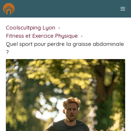
Aller
M
au
contenu
Coolscultping Lyon
Fitness et Exercice Physique
Quel sport pour perdre la graisse abdominale
?