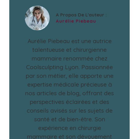
A Propos De L'auteur :
Aurélie Piebeau
Aurélie Piebeau est une autrice
talentueuse et chirurgienne
mammaire renommée chez
Coolsculpting Lyon. Passionnée
par son métier, elle apporte une
expertise médicale précieuse à
nos articles de blog, offrant des
perspectives éclairées et des
conseils avisés sur les sujets de
santé et de bien-être. Son
expérience en chirurgie
mammaire et son dévouement