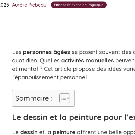
2025
Aurélie Piebeau
Fitness Et Exercice Physique
Les
personnes
âgées
se posent souvent des q
quotidien. Quelles
activités
manuelles
peuvent
et mental ? Cet article propose des idées vari
l’épanouissement personnel.
Sommaire :
Le dessin et la peinture pour l’
Le
dessin
et la
peinture
offrent une belle oppo