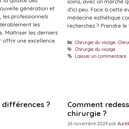
 la qualité des
soins, avec un marché qu
nouvelle génération et
d’ici peu. Face à cette 
 les professionnels
médecine esthétique co
idérablement les
recherchez ? Prendre le
s. Maîtriser les derniers
r offrir une excellence
Catégories
Chirurgie du visage
,
Chiru
Étiquettes
Chirurgie du visage
Laisser un commentaire
s différences ?
Comment redessi
chirurgie ?
26 novembre 2024
par
Aurél