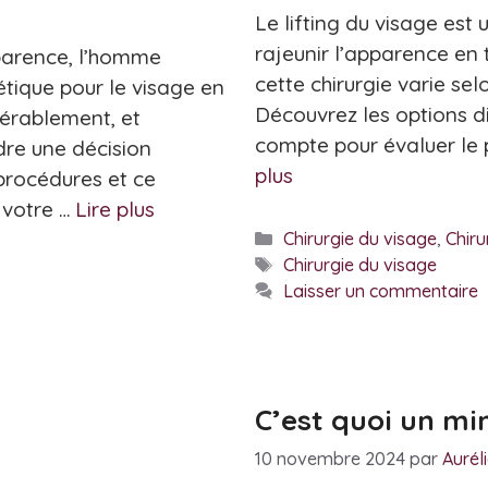
Le lifting du visage est
rajeunir l’apparence en t
parence, l’homme
cette chirurgie varie selo
étique pour le visage en
Découvrez les options d
dérablement, et
compte pour évaluer le p
dre une décision
plus
 procédures et ce
 votre …
Lire plus
Catégories
Chirurgie du visage
,
Chiru
Étiquettes
Chirurgie du visage
Laisser un commentaire
C’est quoi un mini
10 novembre 2024
par
Aurél