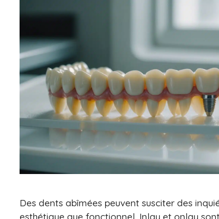
Des dents abîmées peuvent susciter des inquiét
esthétique que fonctionnel. Inlay et onlay sont