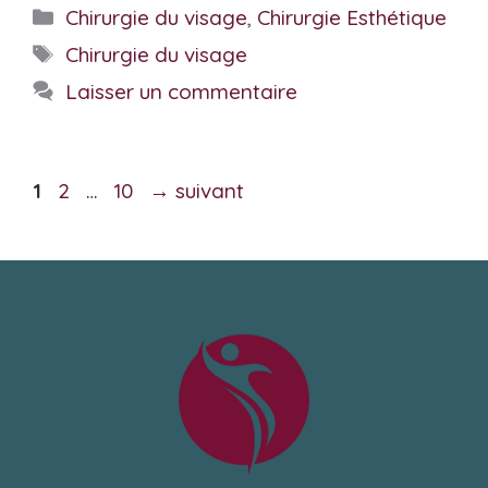
Catégories
Chirurgie du visage
,
Chirurgie Esthétique
Étiquettes
Chirurgie du visage
Laisser un commentaire
Page
Page
Page
1
2
…
10
→
suivant