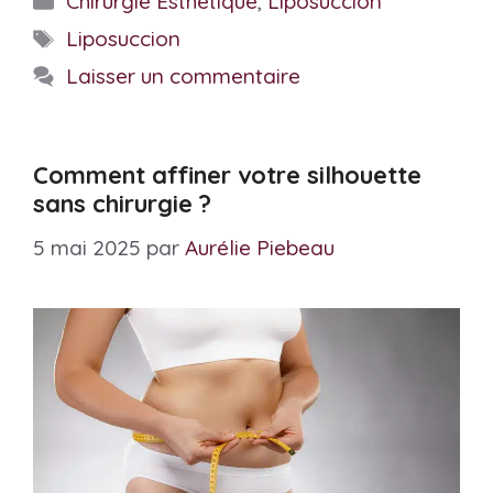
Chirurgie Esthétique
,
Liposuccion
Étiquettes
Liposuccion
Laisser un commentaire
Comment affiner votre silhouette
sans chirurgie ?
5 mai 2025
par
Aurélie Piebeau