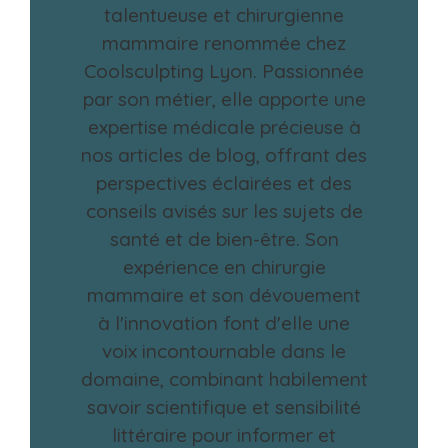
talentueuse et chirurgienne
mammaire renommée chez
Coolsculpting Lyon. Passionnée
par son métier, elle apporte une
expertise médicale précieuse à
nos articles de blog, offrant des
perspectives éclairées et des
conseils avisés sur les sujets de
santé et de bien-être. Son
expérience en chirurgie
mammaire et son dévouement
à l'innovation font d'elle une
voix incontournable dans le
domaine, combinant habilement
savoir scientifique et sensibilité
littéraire pour informer et