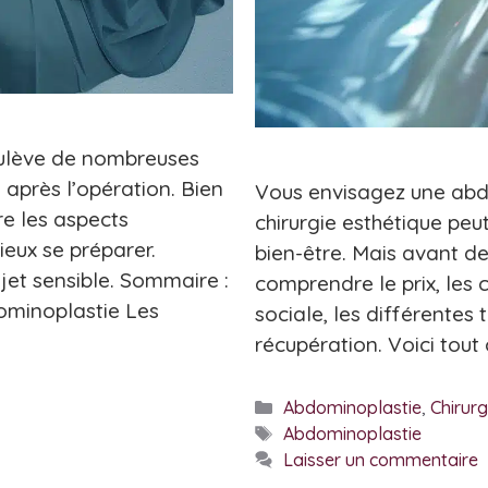
oulève de nombreuses
 après l’opération. Bien
Vous envisagez une abdo
e les aspects
chirurgie esthétique peu
eux se préparer.
bien-être. Mais avant de f
ujet sensible. Sommaire :
comprendre le prix, les
ominoplastie Les
sociale, les différentes 
récupération. Voici tout 
Catégories
Abdominoplastie
,
Chirurg
Étiquettes
Abdominoplastie
Laisser un commentaire