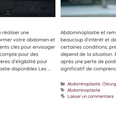
 réaliser une
Abdominoplastie et rem
former votre abdomen et
beaucoup d’intérêt et de
nts clés pour envisager
certaines conditions, pr
n compte pour des
dépend de la situation. 
res d’éligibilité pour
après une perte de poids 
tie disponibles Les …
significatif de comprendre
Catégories
Abdominoplastie
,
Chirurg
Étiquettes
Abdominoplastie
Laisser un commentaire