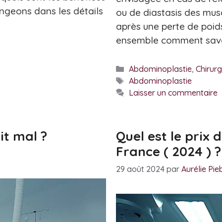
ongeons dans les détails
ou de diastasis des mus
après une perte de poi
ensemble comment savo
Catégories
Abdominoplastie
,
Chirurg
Étiquettes
Abdominoplastie
Laisser un commentaire
it mal ?
Quel est le prix
France ( 2024 ) ?
29 août 2024
par
Aurélie Pi