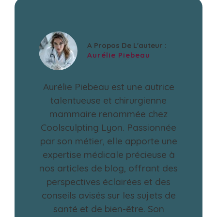
A Propos De L'auteur :
Aurélie Piebeau
Aurélie Piebeau est une autrice
talentueuse et chirurgienne
mammaire renommée chez
Coolsculpting Lyon. Passionnée
par son métier, elle apporte une
expertise médicale précieuse à
nos articles de blog, offrant des
perspectives éclairées et des
conseils avisés sur les sujets de
santé et de bien-être. Son