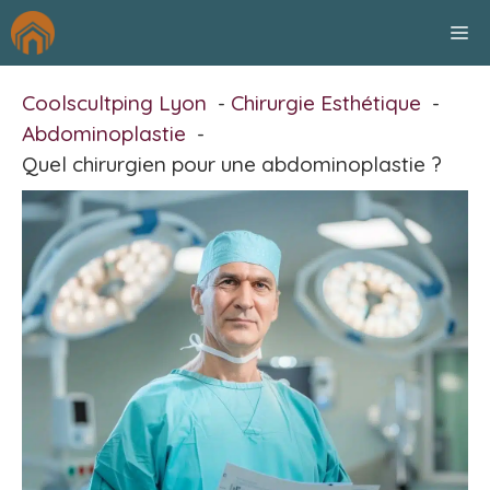
Aller
M
au
contenu
Coolscultping Lyon
Chirurgie Esthétique
Abdominoplastie
Quel chirurgien pour une abdominoplastie ?