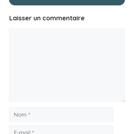
Laisser un commentaire
Commentaire
Nom
E-