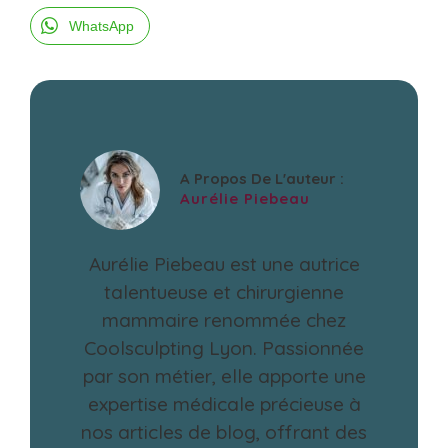
WhatsApp
A Propos De L'auteur :
Aurélie Piebeau
Aurélie Piebeau est une autrice
talentueuse et chirurgienne
mammaire renommée chez
Coolsculpting Lyon. Passionnée
par son métier, elle apporte une
expertise médicale précieuse à
nos articles de blog, offrant des