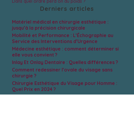
Dans quel ordre perd on du poids ?
Derniers articles
Matériel médical en chirurgie esthétique :
jusqu’à la précision chirurgicale
Mobilité et Performance : L’Échographie au
Service des Interventions d’Urgence
Médecine esthétique : comment déterminer si
elle vous convient ?
Inlay Et Onlay Dentaire : Quelles différences ?
Comment redessiner l’ovale du visage sans
chirurgie ?
Chirurgie Esthétique du Visage pour Homme :
Quel Prix en 2024 ?
Quel est le prix d’un lifting du visage ?
Quel âge pour faire un lifting ?
C’est quoi un mini lifting ?
Comment affiner son visage avec la chirurgie ?