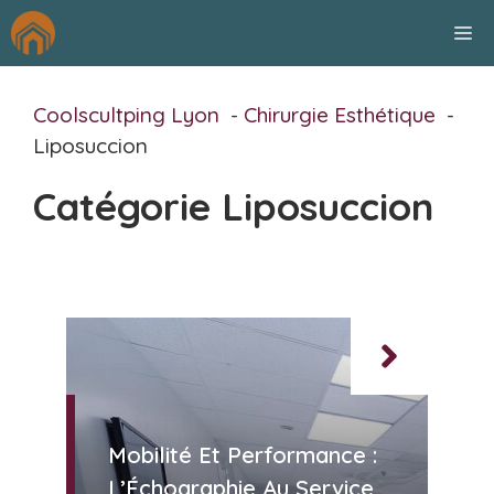
Aller
M
au
contenu
Coolscultping Lyon
Chirurgie Esthétique
Liposuccion
Catégorie Liposuccion
Mobilité Et Performance :
L’Échographie Au Service