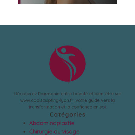
Découvrez l'harmonie entre beauté et bien-être sur
www.coolsculpting-lyon.fr, votre guide vers la
transformation et la confiance en soi.
Catégories
Abdominoplastie
Chirurgie du visage