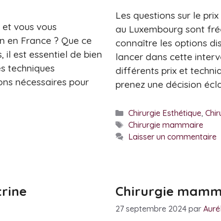
Les questions sur le pr
et vous vous
au Luxembourg sont fré
on en France ? Que ce
connaître les options di
 il est essentiel de bien
lancer dans cette interv
es techniques
différents prix et techn
ions nécessaires pour
prenez une décision écla
Catégories
Chirurgie Esthétique
,
Chi
Étiquettes
Chirurgie mammaire
Laisser un commentaire
trine
Chirurgie mammai
27 septembre 2024
par
Auré