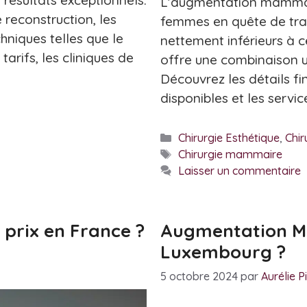
L’augmentation mammaire
 reconstruction, les
femmes en quête de tran
hniques telles que le
nettement inférieurs à c
tarifs, les cliniques de
offre une combinaison u
Découvrez les détails fi
disponibles et les servic
Catégories
Chirurgie Esthétique
,
Chi
Étiquettes
Chirurgie mammaire
Laisser un commentaire
prix en France ?
Augmentation Ma
Luxembourg ?
5 octobre 2024
par
Aurélie 