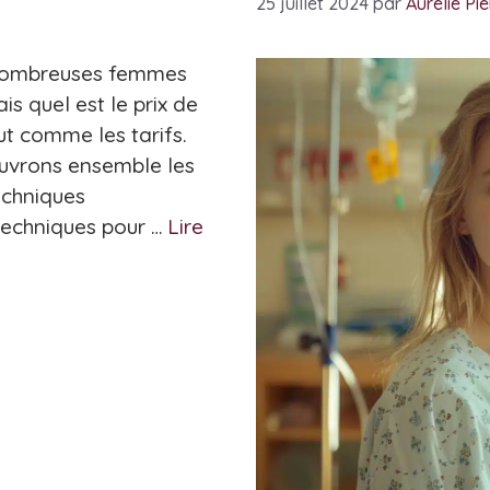
25 juillet 2024
par
Aurélie Pi
de nombreuses femmes
 quel est le prix de
ut comme les tarifs.
ouvrons ensemble les
echniques
techniques pour …
Lire