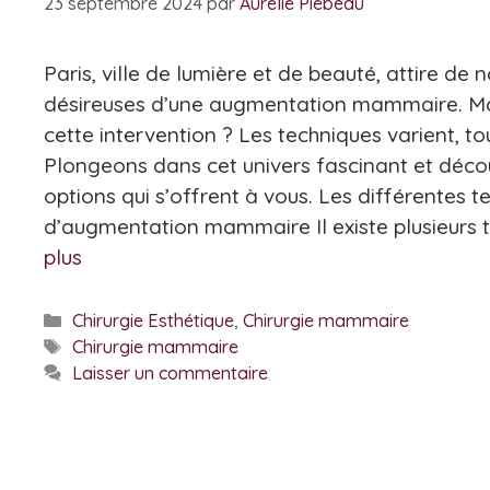
23 septembre 2024
par
Aurélie Piebeau
Paris, ville de lumière et de beauté, attire 
désireuses d’une augmentation mammaire. Mais
cette intervention ? Les techniques varient, to
Plongeons dans cet univers fascinant et déc
options qui s’offrent à vous. Les différentes t
d’augmentation mammaire Il existe plusieurs 
plus
Catégories
Chirurgie Esthétique
,
Chirurgie mammaire
Étiquettes
Chirurgie mammaire
Laisser un commentaire