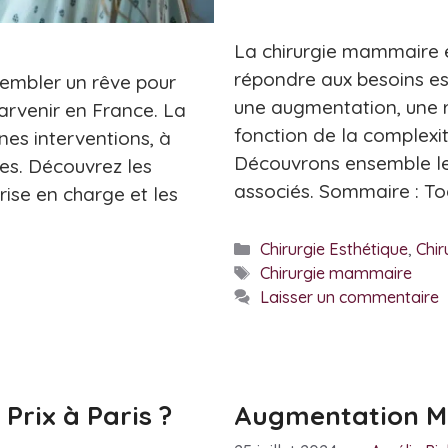
La chirurgie mammaire 
répondre aux besoins est
 sembler un rêve pour
une augmentation, une ré
parvenir en France. La
fonction de la complexité
nes interventions, à
Découvrons ensemble les 
ues. Découvrez les
associés. Sommaire : To
rise en charge et les
Catégories
Chirurgie Esthétique
,
Chi
Étiquettes
Chirurgie mammaire
Laisser un commentaire
rix à Paris ?
Augmentation Ma