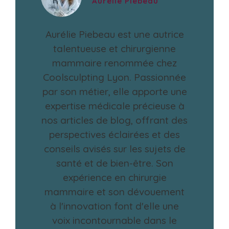
Aurélie Piebeau
Aurélie Piebeau est une autrice
talentueuse et chirurgienne
mammaire renommée chez
Coolsculpting Lyon. Passionnée
par son métier, elle apporte une
expertise médicale précieuse à
nos articles de blog, offrant des
perspectives éclairées et des
conseils avisés sur les sujets de
santé et de bien-être. Son
expérience en chirurgie
mammaire et son dévouement
à l'innovation font d'elle une
voix incontournable dans le