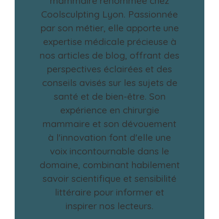
mammaire renommée chez
Coolsculpting Lyon. Passionnée
par son métier, elle apporte une
expertise médicale précieuse à
nos articles de blog, offrant des
perspectives éclairées et des
conseils avisés sur les sujets de
santé et de bien-être. Son
expérience en chirurgie
mammaire et son dévouement
à l'innovation font d'elle une
voix incontournable dans le
domaine, combinant habilement
savoir scientifique et sensibilité
littéraire pour informer et
inspirer nos lecteurs.