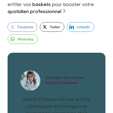
enfiler vos
baskets
pour booster votre
quotidien professionnel
?
Facebook
Twitter
LinkedIn
WhatsApp
A Propos De L'auteur :
Aurélie Piebeau
Aurélie Piebeau est une autrice
talentueuse et chirurgienne