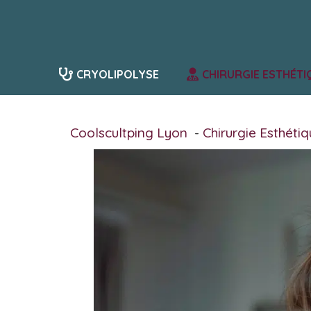
Aller
au
contenu
CRYOLIPOLYSE
CHIRURGIE ESTHÉTI
Coolscultping Lyon
Chirurgie Esthéti