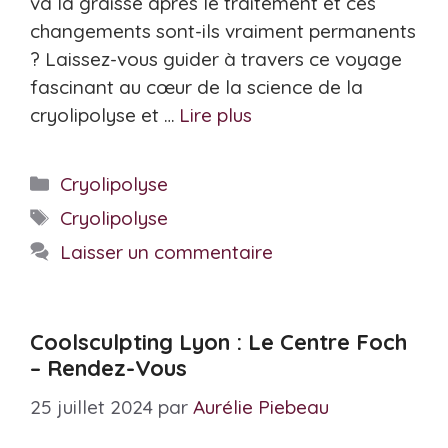
va la graisse après le traitement et ces
changements sont-ils vraiment permanents
? Laissez-vous guider à travers ce voyage
fascinant au cœur de la science de la
cryolipolyse et …
Lire plus
Catégories
Cryolipolyse
Étiquettes
Cryolipolyse
Laisser un commentaire
Coolsculpting Lyon : Le Centre Foch
– Rendez-Vous
25 juillet 2024
par
Aurélie Piebeau