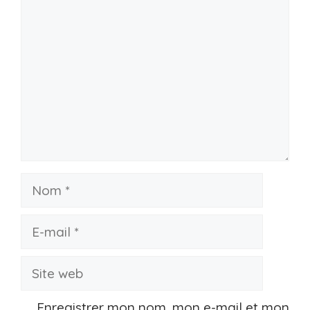
Nom
E-
mail
Site
web
Enregistrer mon nom, mon e-mail et mon