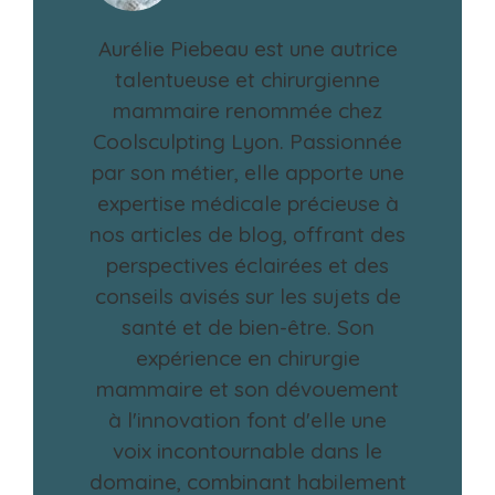
Aurélie Piebeau est une autrice
talentueuse et chirurgienne
mammaire renommée chez
Coolsculpting Lyon. Passionnée
par son métier, elle apporte une
expertise médicale précieuse à
nos articles de blog, offrant des
perspectives éclairées et des
conseils avisés sur les sujets de
santé et de bien-être. Son
expérience en chirurgie
mammaire et son dévouement
à l'innovation font d'elle une
voix incontournable dans le
domaine, combinant habilement