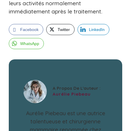
leurs activités normalement
immédiatement après le traitement.
Facebook
Twitter
LinkedIn
WhatsApp
A Propos De L'auteur :
Aurélie Piebeau
Aurélie Piebeau est une autrice
talentueuse et chirurgienne
mammaire renommée chez