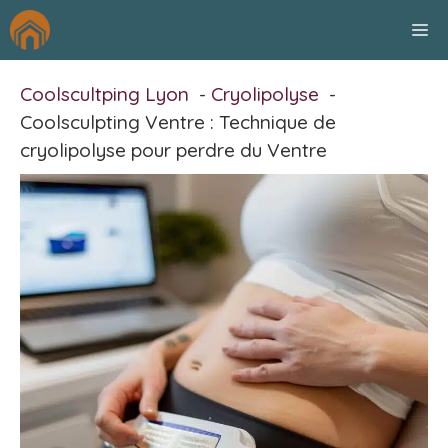
Aller
M
au
contenu
Coolscultping Lyon
Cryolipolyse
Coolsculpting Ventre : Technique de
cryolipolyse pour perdre du Ventre