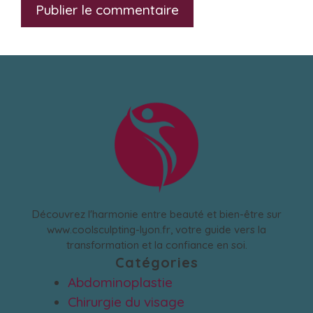
Découvrez l'harmonie entre beauté et bien-être sur
www.coolsculpting-lyon.fr, votre guide vers la
transformation et la confiance en soi.
Catégories
Abdominoplastie
Chirurgie du visage