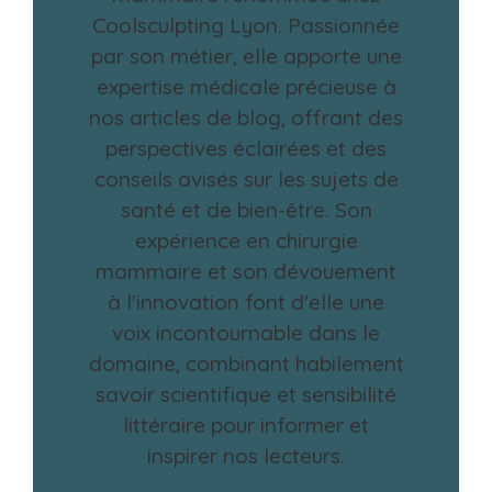
Coolsculpting Lyon. Passionnée
par son métier, elle apporte une
expertise médicale précieuse à
nos articles de blog, offrant des
perspectives éclairées et des
conseils avisés sur les sujets de
santé et de bien-être. Son
expérience en chirurgie
mammaire et son dévouement
à l'innovation font d'elle une
voix incontournable dans le
domaine, combinant habilement
savoir scientifique et sensibilité
littéraire pour informer et
inspirer nos lecteurs.