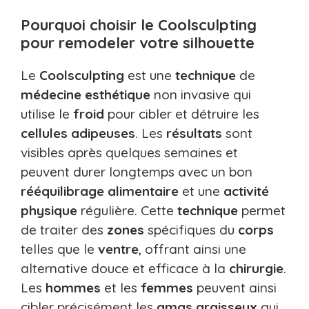
Pourquoi choisir le Coolsculpting
pour remodeler votre silhouette
Le
Coolsculpting
est une
technique
de
médecine esthétique
non invasive qui
utilise le
froid
pour cibler et détruire les
cellules adipeuses
. Les
résultats
sont
visibles après quelques semaines et
peuvent durer longtemps avec un bon
rééquilibrage alimentaire
et une
activité
physique
régulière. Cette
technique
permet
de traiter des
zones
spécifiques du
corps
telles que le
ventre
, offrant ainsi une
alternative douce et efficace à la
chirurgie
.
Les
hommes
et les
femmes
peuvent ainsi
cibler précisément les
amas graisseux
qui