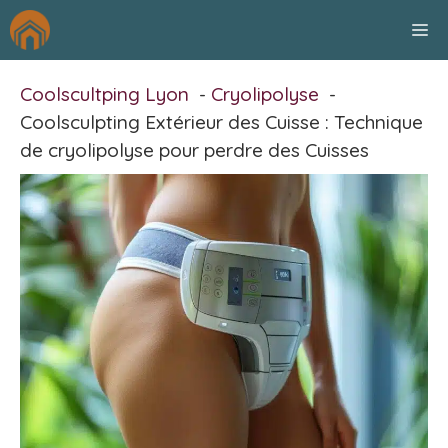
Aller
M
au
contenu
Coolscultping Lyon
Cryolipolyse
Coolsculpting Extérieur des Cuisse : Technique
de cryolipolyse pour perdre des Cuisses