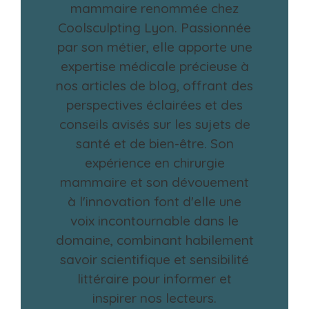
mammaire renommée chez
Coolsculpting Lyon. Passionnée
par son métier, elle apporte une
expertise médicale précieuse à
nos articles de blog, offrant des
perspectives éclairées et des
conseils avisés sur les sujets de
santé et de bien-être. Son
expérience en chirurgie
mammaire et son dévouement
à l'innovation font d'elle une
voix incontournable dans le
domaine, combinant habilement
savoir scientifique et sensibilité
littéraire pour informer et
inspirer nos lecteurs.