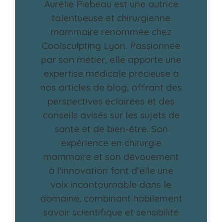
Aurélie Piebeau est une autrice
talentueuse et chirurgienne
mammaire renommée chez
Coolsculpting Lyon. Passionnée
par son métier, elle apporte une
expertise médicale précieuse à
nos articles de blog, offrant des
perspectives éclairées et des
conseils avisés sur les sujets de
santé et de bien-être. Son
expérience en chirurgie
mammaire et son dévouement
à l'innovation font d'elle une
voix incontournable dans le
domaine, combinant habilement
savoir scientifique et sensibilité