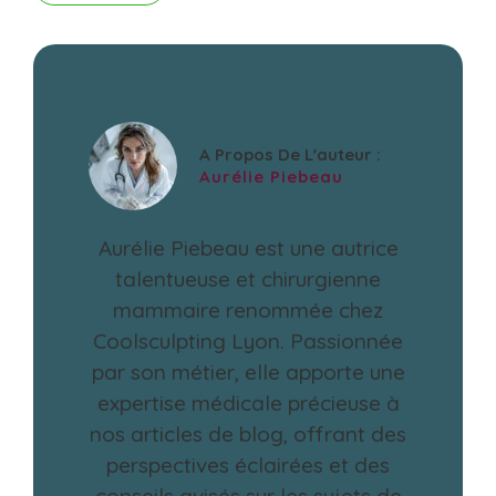
A Propos De L'auteur :
Aurélie Piebeau
Aurélie Piebeau est une autrice
talentueuse et chirurgienne
mammaire renommée chez
Coolsculpting Lyon. Passionnée
par son métier, elle apporte une
expertise médicale précieuse à
nos articles de blog, offrant des
perspectives éclairées et des