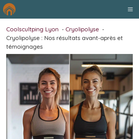
Aller
M
au
contenu
Coolscultping Lyon
Cryolipolyse
Cryolipolyse : Nos résultats avant-après et
témoignages