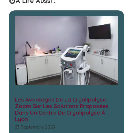
À Lire Aussi :
Les Avantages De La Cryolipolyse :
Zoom Sur Les Solutions Proposées
Dans Un Centre De Cryolipolyse À
Lyon
23 Septembre 2025