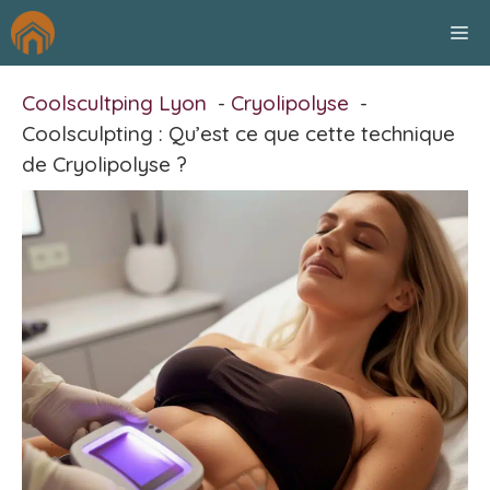
Aller
M
au
contenu
Coolscultping Lyon
Cryolipolyse
Coolsculpting : Qu’est ce que cette technique
de Cryolipolyse ?