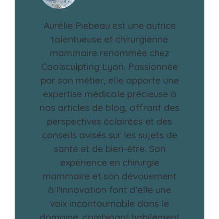
Aurélie Piebeau est une autrice
talentueuse et chirurgienne
mammaire renommée chez
Coolsculpting Lyon. Passionnée
par son métier, elle apporte une
expertise médicale précieuse à
nos articles de blog, offrant des
perspectives éclairées et des
conseils avisés sur les sujets de
santé et de bien-être. Son
expérience en chirurgie
mammaire et son dévouement
à l'innovation font d'elle une
voix incontournable dans le
domaine, combinant habilement