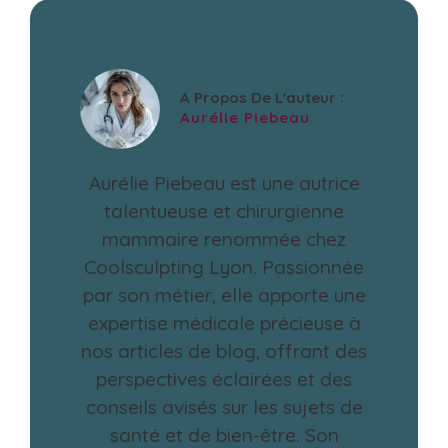
A Propos De L'auteur :
Aurélie Piebeau
Aurélie Piebeau est une autrice
talentueuse et chirurgienne
mammaire renommée chez
Coolsculpting Lyon. Passionnée
par son métier, elle apporte une
expertise médicale précieuse à
nos articles de blog, offrant des
perspectives éclairées et des
conseils avisés sur les sujets de
santé et de bien-être. Son