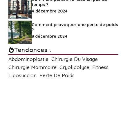
temps ?
4 décembre 2024
Comment provoquer une perte de poids
?
8 décembre 2024
Tendances :
Abdominoplastie
Chirurgie Du Visage
Chirurgie Mammaire
Cryolipolyse
Fitness
Liposuccion
Perte De Poids