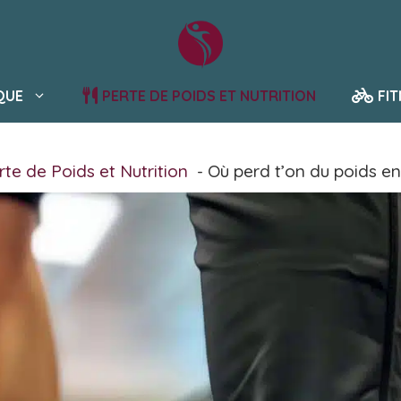
QUE
PERTE DE POIDS ET NUTRITION
FI
rte de Poids et Nutrition
Où perd t’on du poids en