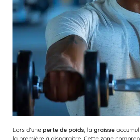
Lors d’une
perte de poids
, la
graisse
accumulé
la première à disparaître. Cette zone compre