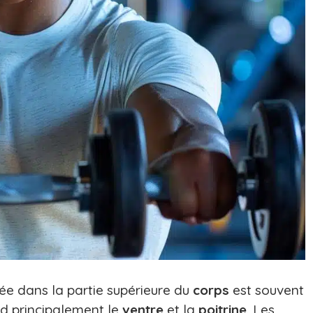
e dans la partie supérieure du
corps
est souvent
nd principalement le
ventre
et la
poitrine
. Les