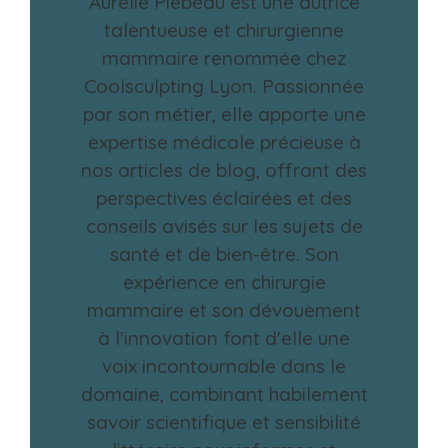
Aurélie Piebeau est une autrice
talentueuse et chirurgienne
mammaire renommée chez
Coolsculpting Lyon. Passionnée
par son métier, elle apporte une
expertise médicale précieuse à
nos articles de blog, offrant des
perspectives éclairées et des
conseils avisés sur les sujets de
santé et de bien-être. Son
expérience en chirurgie
mammaire et son dévouement
à l'innovation font d'elle une
voix incontournable dans le
domaine, combinant habilement
savoir scientifique et sensibilité