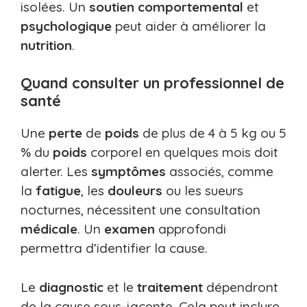
isolées. Un
soutien
comportemental
et
psychologique
peut aider à améliorer la
nutrition
.
Quand consulter un professionnel de
santé
Une
perte
de
poids
de plus de 4 à 5 kg ou 5
% du
poids
corporel en quelques mois doit
alerter. Les
symptômes
associés, comme
la
fatigue
, les
douleurs
ou les sueurs
nocturnes, nécessitent une consultation
médicale
. Un
examen
approfondi
permettra d’identifier la cause.
Le
diagnostic
et le
traitement
dépendront
de la cause sous-jacente. Cela peut inclure