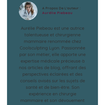
A Propos De L'auteur :
Aurélie Piebeau
Aurélie Piebeau est une autrice
talentueuse et chirurgienne
mammaire renommée chez
Coolsculpting Lyon. Passionnée
par son métier, elle apporte une
expertise médicale précieuse à
nos articles de blog, offrant des
perspectives éclairées et des
conseils avisés sur les sujets de
santé et de bien-être. Son
expérience en chirurgie
mammaire et son dévouement